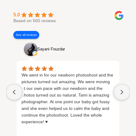
5.0
Based on 560 reviews
See all reviews
Sayani Fouzdar
We went in for our newborn photoshoot and the
Exc
pictures turned out amazing. We were moving
pos
at our own pace with our newborn and the
wit
photos turned out so natural. Tami is amazing
inc
photographer. At one point our baby got fussy
re
and she even helped us to calm the baby and
continue the photoshoot. Loved the whole
experience! ♥️