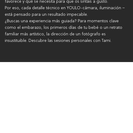
favorece y qué se necesita para que os sintáis a gusto.
Por eso, cada detalle técnico en YOULO-cámara, iluminación –
está pensado para un resultado impecable.
¿Buscas una experiencia más guiada? Para momentos clave
como el embarazo, los primeros días de tu bebé o un retrato
familiar más artístico, la dirección de un fotógrafo es
insustituible. Descubre las sesiones personales con Tami.