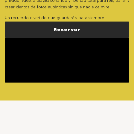
privado, vuestra playlist sonando y libertad total para reír, bailar y
crear cientos de fotos auténticas sin que nadie os mire.
Un recuerdo divertido que guardaréis para siempre.
Reservar