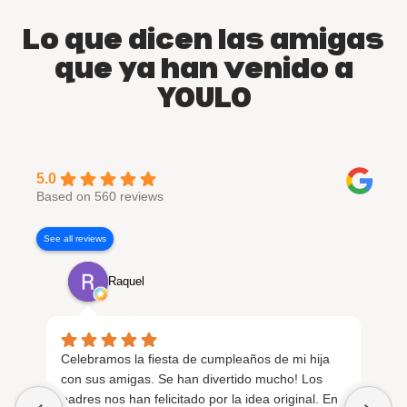
Lo que dicen las amigas
que ya han venido a
YOULO
5.0
Based on 560 reviews
See all reviews
Raquel
Celebramos la fiesta de cumpleaños de mi hija
Fu
con sus amigas. Se han divertido mucho! Los
de 
padres nos han felicitado por la idea original. En
lu