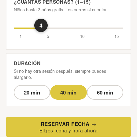
¿CUÁNTAS PERSONAS? (1–15)
Niños hasta 3 años gratis. Los perros sí cuentan.
4
1
5
10
15
DURACIÓN
Si no hay otra sesión después, siempre puedes
alargarlo.
20 min
40 min
60 min
RESERVAR FECHA →
Eliges fecha y hora ahora