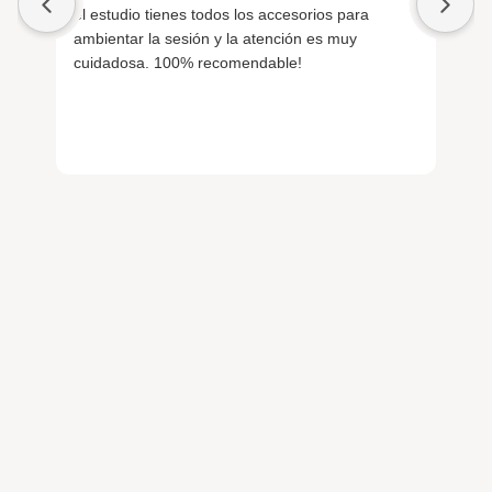
el estudio tienes todos los accesorios para
pa
ambientar la sesión y la atención es muy
ra
cuidadosa. 100% recomendable!
De
fu
no
di
Ha
el
la
y 
La
ll
re
di
si