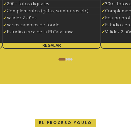
200+ fotos digitales
300+ fotos d
Complementos (gafas, sombreros etc)
Complemento
Validez 2 años
Equipo prof
Varios cambios de fondo
Estudio cerc
Estudio cerca de la Pl.Catalunya
Validez 2 añ
REGALAR
EL PROCESO YOULO