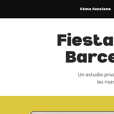
Inicio
Regalos
Regalos de Cumpleaños
Cómo funciona
Fiesta
Barce
Un estudio priv
las ris