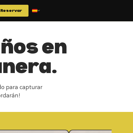
Reservar
años en
anera.
do para capturar
ordarán!