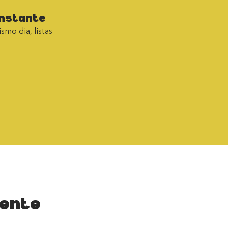
instante
smo dia, listas
gente