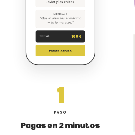
Javier y las chicas
MENSAJE
“Que lo disfrutes al máximo
— te lo mereces.”
100 €
TOTAL
PAGAR AHORA
1
PASO
Pagas en 2 minutos