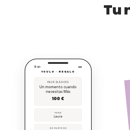
Tu 
9:41
YOULO · REGALO
PACK ELEGIDO
Un momento cuando
necesitas Más
100 €
PARA
Laura
DE PARTE DE