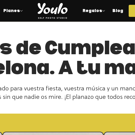
Planes
Regalos
Blog
s de Cumple
lona. A tu m
ado para vuestra fiesta, vuestra música y un man
as sin que nadie os mire. ¡El planazo que todos rec