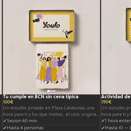
Tu cumple en BCN sin cena típica
Actividad de
100€
190€
Un estudio privado en Plaza Catalunya, una
Un estudio pr
hora para ti y los que invites, el sitio original
hora para ti y 
para celebrar un cumpleaño
Sesion 60 min
para celebra
1 hora enter
Hasta 4 personas
Hasta 10 — 