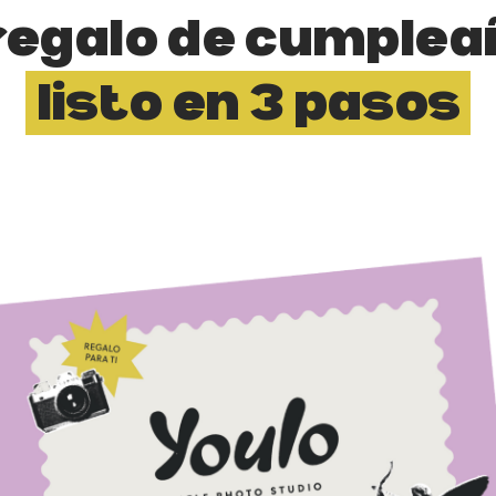
regalo de cumplea
listo en 3 pasos