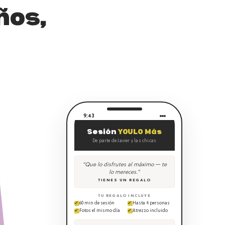
ños,
9:43
Sesión
YOULO Más
De parte de Javier y las chicas
“Que lo disfrutes al máximo — te
lo mereces.”
TIENES UN REGALO
TU REGALO INCLUYE
60 min de sesión
Hasta 4 personas
Fotos el mismo día
Atrezzo incluido