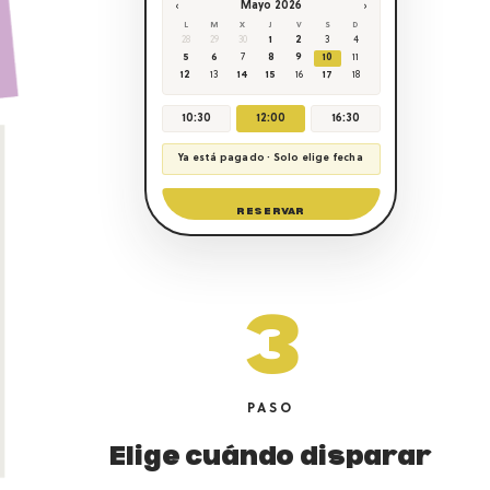
‹
›
Mayo 2026
L
M
X
J
V
S
D
28
29
30
1
2
3
4
5
6
7
8
9
10
11
12
13
14
15
16
17
18
10:30
12:00
16:30
Ya está pagado · Solo elige fecha
RESERVAR
3
PASO
Elige cuándo disparar