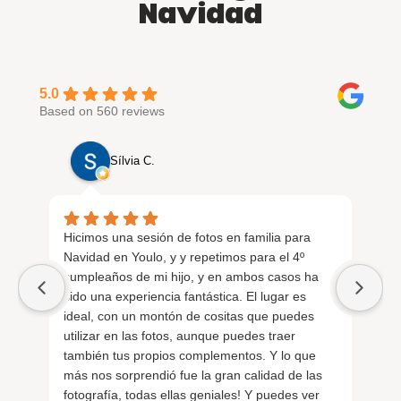
Navidad
5.0
Based on 560 reviews
Sílvia C.
Hicimos una sesión de fotos en familia para
Fui
Navidad en Youlo, y y repetimos para el 4º
rec
cumpleaños de mi hijo, y en ambos casos ha
seg
sido una experiencia fantástica. El lugar es
lug
ideal, con un montón de cositas que puedes
imp
utilizar en las fotos, aunque puedes traer
un 
también tus propios complementos. Y lo que
exc
más nos sorprendió fue la gran calidad de las
gen
fotografía, todas ellas geniales! Y puedes ver
reg