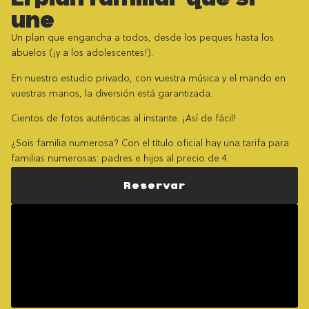
une
Un plan que engancha a todos, desde los peques hasta los
abuelos (¡y a los adolescentes!).
En nuestro estudio privado, con vuestra música y el mando en
vuestras manos, la diversión está garantizada.
Cientos de fotos auténticas al instante. ¡Así de fácil!
¿Sois familia numerosa? Con el título oficial hay una
tarifa para
familias numerosas
: padres e hijos al precio de 4.
Reservar