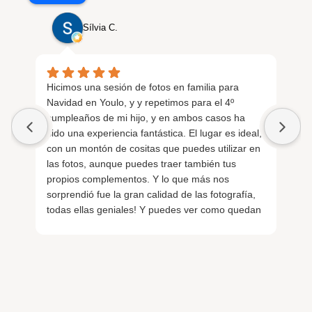
Sílvia C.
Hicimos una sesión de fotos en familia para
⭐️⭐
Navidad en Youlo, y y repetimos para el 4º
cumpleaños de mi hijo, y en ambos casos ha
Fu
sido una experiencia fantástica. El lugar es ideal,
cu
con un montón de cositas que puedes utilizar en
ex
las fotos, aunque puedes traer también tus
co
propios complementos. Y lo que más nos
muy
sorprendió fue la gran calidad de las fotografía,
todas ellas geniales! Y puedes ver como quedan
De
mientras las estás haciendo. Super
en
recomendable!!
mu
de
pr
fu
div