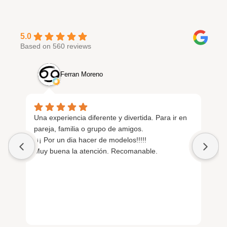
5.0
Based on 560 reviews
Ferran Moreno
Una experiencia diferente y divertida. Para ir en
Abs
pareja, familia o grupo de amigos.
was
¡¡¡ Por un dia hacer de modelos!!!!!
de
Muy buena la atención. Recomanable.
ski