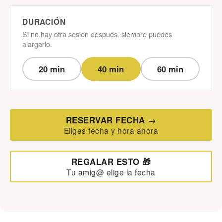
DURACIÓN
Si no hay otra sesión después, siempre puedes
alargarlo.
20 min
40 min
60 min
RESERVAR FECHA →
Eliges fecha y hora ahora
REGALAR ESTO 🎁
Tu amig@ elige la fecha