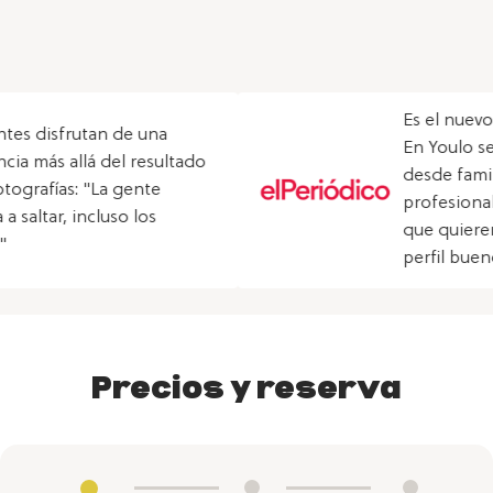
Es el nuevo plan viral de Barce
na
En Youlo self portrait studio v
sultado
desde familias a sacarse retrat
e
profesionales hasta 'influencer
s
que quieren encontrar cuál es
perfil bueno
Precios y reserva