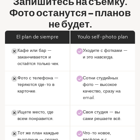
Запишитесь на съёмку.
Фото останутся — планов
не будет.
El plan de siempre
Youlo self-photo plan
Кафе или бар —
Уходите с фотками —
заканчивается и
и это навсегда.
остаётся только чек.
Фото с телефона —
Сотни студийных
теряются где-то в
фото — высокое
карточке.
качество, сразу на
email.
Ищете место, где
Своя студия — вы
всем понравится.
сами решаете всё.
Тот же план каждые
Что-то новое,
выходные — скучно.
весёлое и с