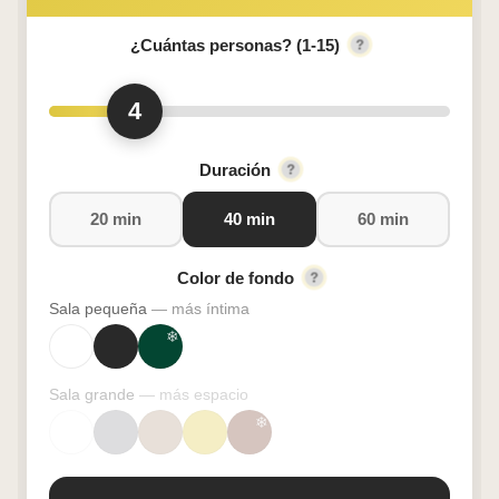
¿Cuántas personas? (1-15)
4
Duración
20 min
40 min
60 min
Color de fondo
Sala pequeña
— más íntima
Sala grande
— más espacio