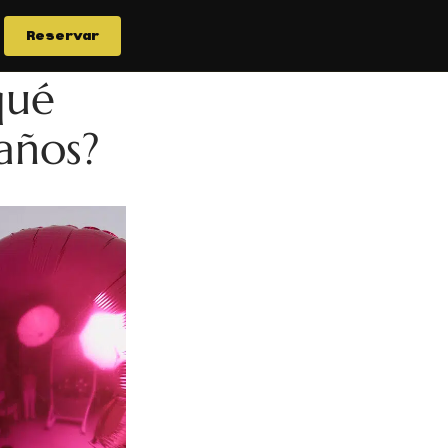
Reservar
qué
años?