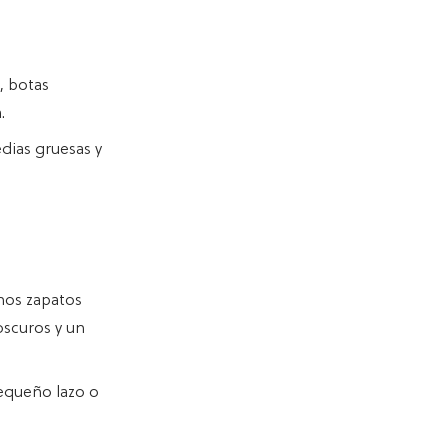
, botas
.
edias gruesas y
unos zapatos
oscuros y un
pequeño lazo o