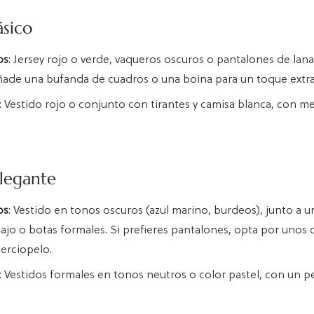
ásico
os
: Jersey rojo o verde, vaqueros oscuros o pantalones de lana
ñade una bufanda de cuadros o una boina para un toque extra
: Vestido rojo o conjunto con tirantes y camisa blanca, con m
elegante
os
: Vestido en tonos oscuros (azul marino, burdeos), junto a 
ajo o botas formales. Si prefieres pantalones, opta por unos 
terciopelo.
: Vestidos formales en tonos neutros o color pastel, con un 