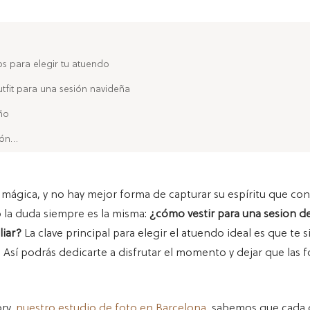
s para elegir tu atuendo
tfit para una sesión navideña
año
ión…
 mágica, y no hay mejor forma de capturar su espíritu que co
o la duda siempre es la misma:
¿cómo vestir para una sesion d
liar?
La clave principal para elegir el atuendo ideal es que te s
Así podrás dedicarte a disfrutar el momento y dejar que las f
ry,
nuestro
estudio de foto
en Barcelona
, sabemos que cada 