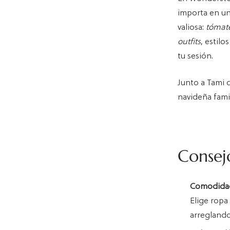
importa en un
valiosa:
tómat
outfits
, estil
tu sesión.
Junto a Tami 
navideña famil
Consej
Comodidad
Elige ropa
arreglando