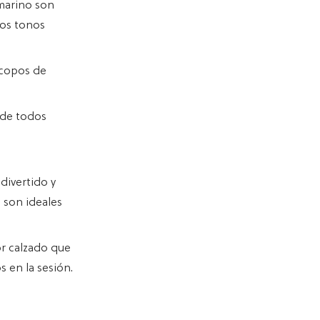
 marino son
los tonos
 copos de
s de todos
divertido y
) son ideales
or calzado que
 en la sesión.