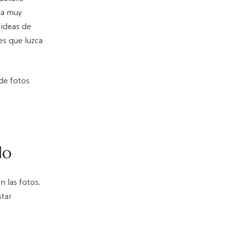
ea muy
 ideas de
es que luzca
de fotos
do
n las fotos.
star