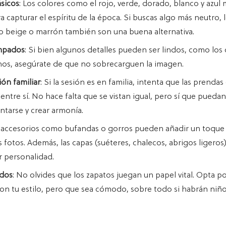
ásicos
: Los colores como el rojo, verde, dorado, blanco y azul
ra capturar el espíritu de la época. Si buscas algo más neutro, 
o beige o marrón también son una buena alternativa.
mpados
: Si bien algunos detalles pueden ser lindos, como los
nos, asegúrate de que no sobrecarguen la imagen.
ón familiar
: Si la sesión es en familia, intenta que las prenda
ntre sí. No hace falta que se vistan igual, pero sí que puedan
tarse y crear armonía.
s accesorios como bufandas o gorros pueden añadir un toque 
s fotos. Además, las capas (suéteres, chalecos, abrigos ligeros
r personalidad.
dos
: No olvides que los zapatos juegan un papel vital. Opta p
n tu estilo, pero que sea cómodo, sobre todo si habrán niños