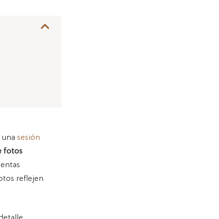
n una
sesión
e fotos
ientas
otos reflejen
detalle