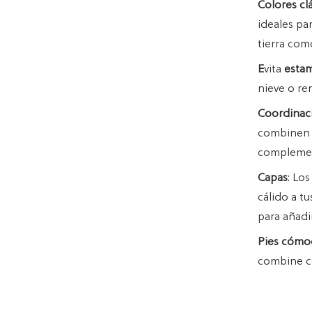
Colores cl
ideales pa
tierra com
E
vita
esta
nieve o re
Coordinaci
combinen e
complemen
Capas
: Lo
cálido a tu
para añadi
Pies cómo
combine co