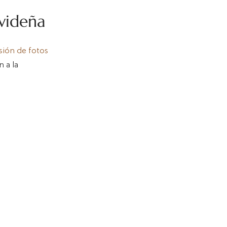
videña
sión de fotos
n a la