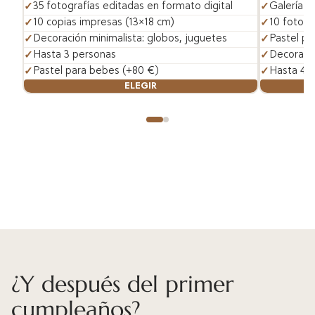
35 fotografías editadas en formato digital
Galería c
10 copias impresas (13×18 cm)
10 fotos 
Decoración minimalista: globos, juguetes
Pastel pa
Hasta 3 personas
Decoració
Pastel para bebes (+80 €)
Hasta 4 
ELEGIR
¿Y después del primer
cumpleaños?