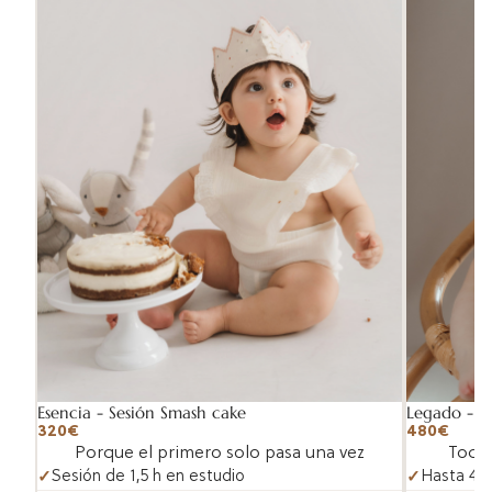
Esencia - Sesión Smash cake
Legado - S
320€
480€
Porque el primero solo pasa una vez
Todo 
Sesión de 1,5 h en estudio
Hasta 4 