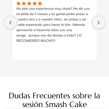
Ha sido una experiencia muy chula!! He ido con
Qu
mi bebé de 5 meses y es genial poder posar a
Wo
nuestro aire y a nuestro ritmo, sin prisas y sin
ma
nadie esperando para hacer la foto. Además
pr
aproveché a hacerme fotos con una
co
amiga...porque nos dio tiempo a todo!! LO
RECOMIENDO MUCHO!!
De
pr
qu
es
pr
có
La
de
ex
Dudas Frecuentes sobre la
fo
na
sesión Smash Cake
pe