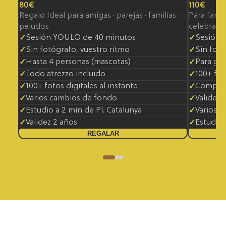
80€
110€
Regalo Ideal para amigas · parejas · familias ·
Para fami
peludos
celebraci
Sesión YOULO de 40 minutos
Sesión d
Sin fotógrafo, vuestro ritmo
Sin fotó
Hasta 4 personas (mascotas)
Para gr
Todo atrezzo incluido
100+ fot
100+ fotos digitales al instante
Complim
Varios cambios de fondo
Validez 
Estudio a 2 min de Pl. Catalunya
Varios 
Validez 2 años
Estudio 
REGALAR