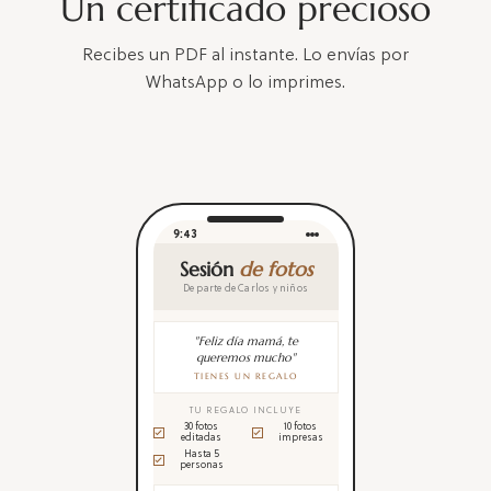
Un certificado precioso
Recibes un PDF al instante. Lo envías por
WhatsApp o lo imprimes.
9:43
Sesión
de fotos
De parte de Carlos y niños
"Feliz día mamá, te
queremos mucho"
TIENES UN REGALO
TU REGALO INCLUYE
30 fotos
10 fotos
editadas
impresas
Hasta 5
personas