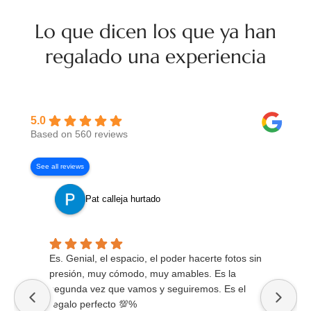
Lo que dicen los que ya han
regalado una experiencia
5.0
Based on 560 reviews
See all reviews
Pat calleja hurtado
Es. Genial, el espacio, el poder hacerte fotos sin
Súp
presión, muy cómodo, muy amables. Es la
de 
segunda vez que vamos y seguiremos. Es el
muy
regalo perfecto 💯%
Gra