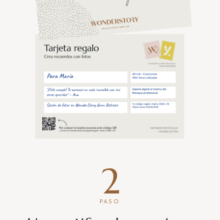
2
PASO