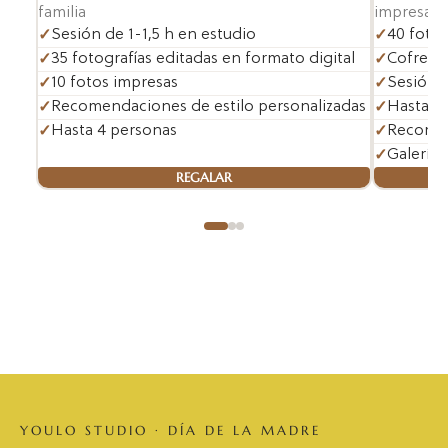
familia
impresa
Sesión de 1-1,5 h en estudio
40 fotos
35 fotografías editadas en formato digital
Cofre ar
10 fotos impresas
Sesión d
Recomendaciones de estilo personalizadas
Hasta 4
Hasta 4 personas
Recomend
Galería 
REGALAR
YOULO STUDIO · DÍA DE LA MADRE