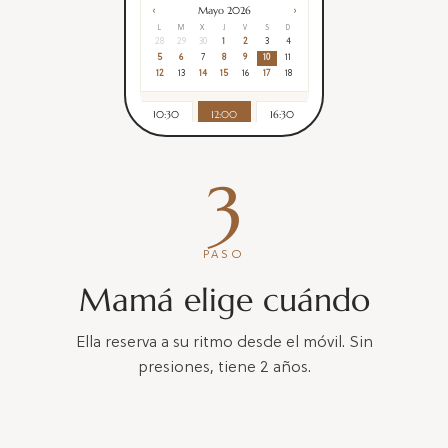
‹
›
Mayo 2026
L
M
X
J
V
S
D
28
29
30
1
2
3
4
5
6
7
8
9
10
11
12
13
14
15
16
17
18
10:30
12:00
16:30
Ya está pagado · Solo elige fecha
3
RESERVAR
PASO
Mamá elige cuándo
Ella reserva a su ritmo desde el móvil. Sin
presiones, tiene 2 años.