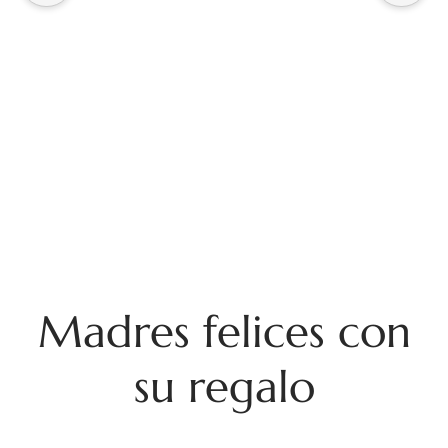
bon
A p
vos
Madres felices con
su regalo