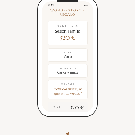
9:41
WONDERSTORY ·
REGALO
PACK ELEGIDO
Sesión Familia
320 €
PARA
María
DE PARTE DE
Carlos y niños
MENSAJE
"Feliz día mamá, te
queremos mucho"
320 €
TOTAL
PAGAR AHORA