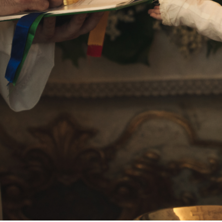
e una ceremonia; es la celebración de una
 evento en la historia de vuestro bebé. Como
la importancia de este día. Mi objetivo es
os clave, sino la atmósfera, los gestos de
 hacen único. Creo en las fotos de bautizo
odréis atesorar y enseñar con orgullo
en