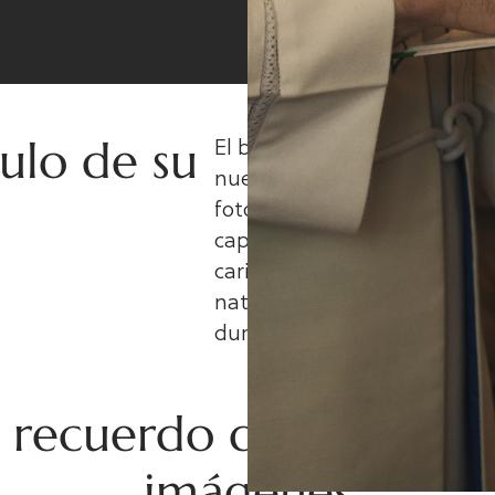
tulo de su
El bautizo es mucho más qu
nueva vida y el primer gran
fotógrafa y madre, entiendo 
capturar no solo los moment
cariño y los detalles que lo
naturales y elegantes, que p
durante años.
l recuerdo de bautizo 
imágenes​