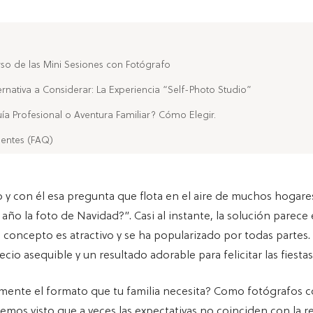
verso de las Mini Sesiones con Fotógrafo
ternativa a Considerar: La Experiencia “Self-Photo Studio”
ía Profesional o Aventura Familiar? Cómo Elegir.
uentes (FAQ)
o y con él esa pregunta que flota en el aire de muchos hogare
ño la foto de Navidad?”. Casi al instante, la solución parece
El concepto es atractivo y se ha popularizado por todas partes
ecio asequible y un resultado adorable para felicitar las fiestas
lmente el formato que tu familia necesita? Como fotógrafos 
hemos visto que a veces las expectativas no coinciden con la r