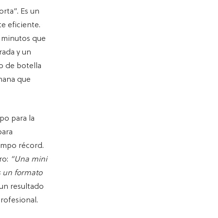
rta”. Es un
e eficiente.
0 minutos que
rada y un
o de botella
emana que
po para la
para
empo récord.
ro:
“Una mini
Es un formato
un resultado
rofesional.