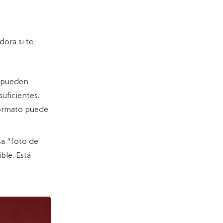
dora si te
a pueden
uficientes.
formato puede
sa “foto de
ible. Está