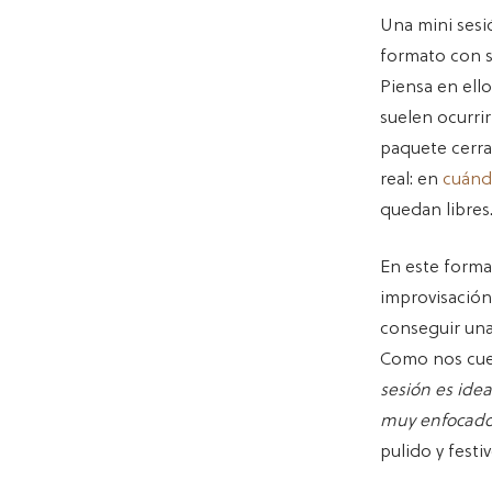
Una mini sesi
formato con su
Piensa en ell
suelen ocurri
paquete cerrad
real: en
cuánd
quedan libres
En este forma
improvisación;
conseguir una
Como nos cuen
sesión es idea
muy enfocado 
pulido y festi