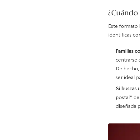
¿Cuándo e
Este formato b
identificas co
Familias c
centrarse 
De hecho, 
ser ideal p
Si buscas u
postal” de 
diseñada p