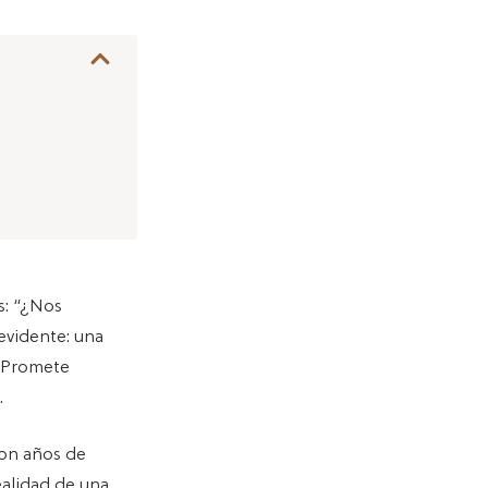
s: “¿Nos
 evidente: una
. Promete
.
con años de
ealidad de una