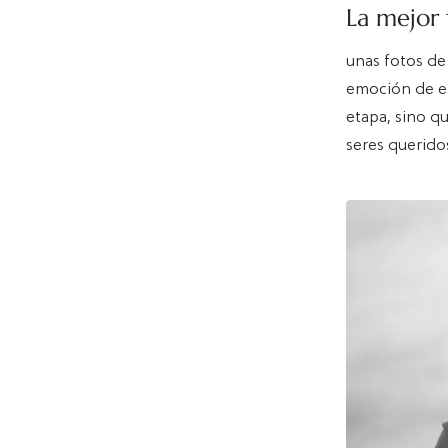
La mejor
unas fotos d
emoción de es
etapa, sino q
seres querido