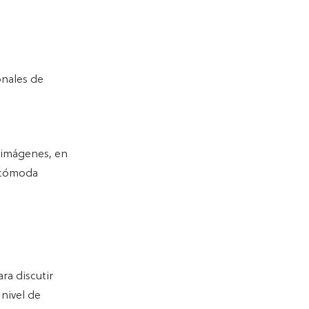
onales de
s imágenes, en
s cómoda
ra discutir
nivel de