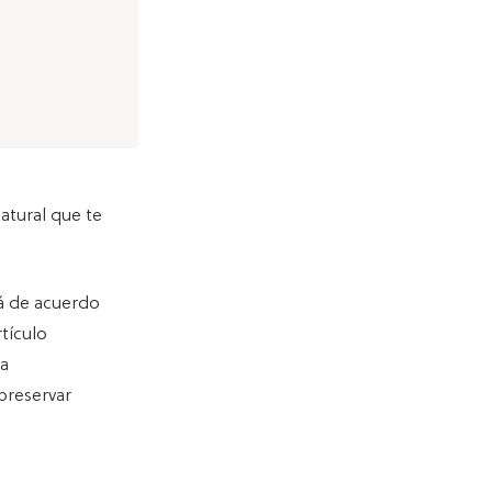
atural que te
rá de acuerdo
tículo
ra
preservar