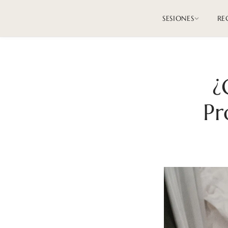
SESIONES
RE
¿
Pr