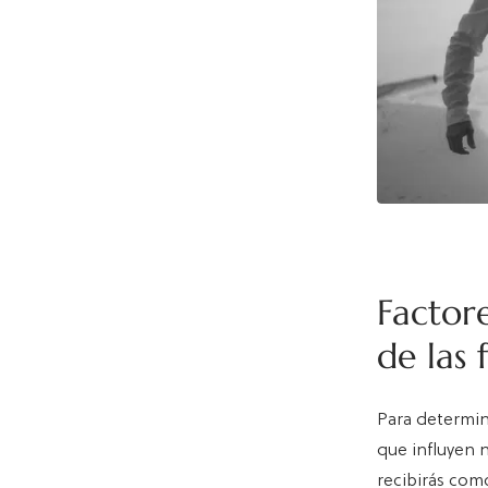
Factore
de las 
Para determin
que influyen n
recibirás com