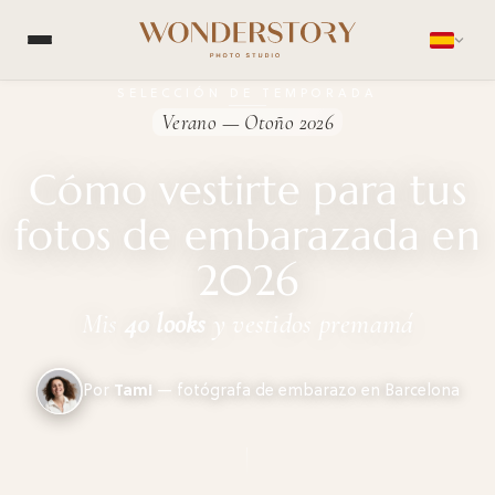
SELECCIÓN DE TEMPORADA
Verano — Otoño 2026
Cómo vestirte para tus
fotos de embarazada en
2026
Mis
40
looks
y vestidos premamá
Por
Tami
— fotógrafa de embarazo en Barcelona