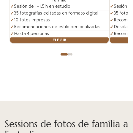
familia
Sesión de
Sesión de 1-1,5 h en estudio
35 fotogr
35 fotografías editadas en formato digital
Recomend
10 fotos impresas
Desplaza
Recomendaciones de estilo personalizadas
Recomend
Hasta 4 personas
ELEGIR
Sessions de fotos de família a