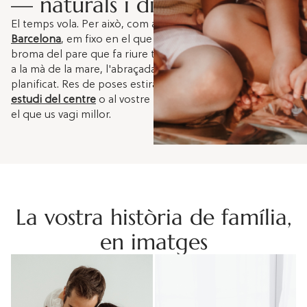
— naturals i divertides
El temps vola. Per això, com a
fotògraf de família a
Barcelona
, em fixo en el que passa entre vosaltres: una
broma del pare que fa riure tothom, com la nena s'agafa
a la mà de la mare, l'abraçada que ningú no havia
planificat. Res de poses estirades. Fem la sessió
al meu
estudi del centre
o al vostre racó preferit de la ciutat —
el que us vagi millor.
La vostra història de família,
en imatges