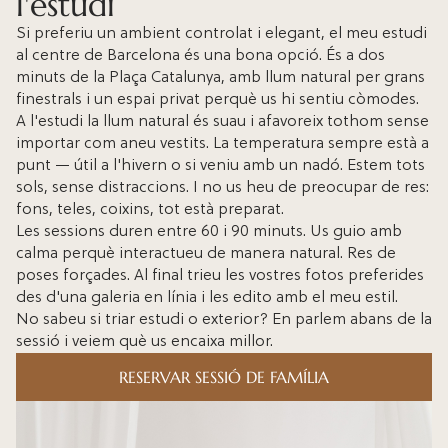
l'estudi
Si preferiu un ambient controlat i elegant,
el meu estudi
al centre de Barcelona
és una bona opció. És a dos
minuts de la Plaça Catalunya, amb llum natural per grans
finestrals i un espai privat perquè us hi sentiu còmodes.
A l'estudi la llum natural és suau i afavoreix tothom sense
importar com aneu vestits. La temperatura sempre està a
punt — útil a l'hivern o si veniu amb un nadó. Estem tots
sols, sense distraccions. I no us heu de preocupar de res:
fons, teles, coixins, tot està preparat.
Les sessions duren entre 60 i 90 minuts. Us guio amb
calma perquè interactueu de manera natural. Res de
poses forçades. Al final trieu les vostres fotos preferides
des d'una galeria en línia i les edito amb el meu estil.
No sabeu si triar estudi o exterior? En parlem abans de la
sessió i veiem què us encaixa millor.
RESERVAR SESSIÓ DE FAMÍLIA