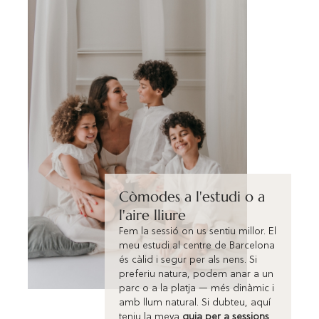
Còmodes a l'estudi o a
l'aire lliure
Fem la sessió on us sentiu millor. El
meu estudi al centre de Barcelona
és càlid i segur per als nens. Si
preferiu natura, podem anar a un
parc o a la platja — més dinàmic i
amb llum natural. Si dubteu, aquí
teniu la meva
guia per a sessions