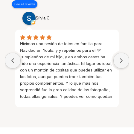
See all reviews
Sílvia C.
Hicimos una sesión de fotos en familia para
Ta
Navidad en Youlo, y y repetimos para el 4º
fo
cumpleaños de mi hijo, y en ambos casos ha
sido una experiencia fantástica. El lugar es ideal,
con un montón de cositas que puedes utilizar en
las fotos, aunque puedes traer también tus
propios complementos. Y lo que más nos
sorprendió fue la gran calidad de las fotografía,
todas ellas geniales! Y puedes ver como quedan
mientras las estás haciendo. Super
recomendable!!